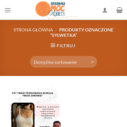
Przewiń
do
zawartości
STRONA GŁÓWNA
/
PRODUKTY OZNACZONE
“SYLWETKA”
FILTRUJ