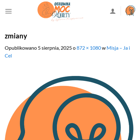
Przewiń
do
zawartości
zmiany
Opublikowano
5 sierpnia, 2025
o
872 × 1080
w
Misja – Ja i
Cel