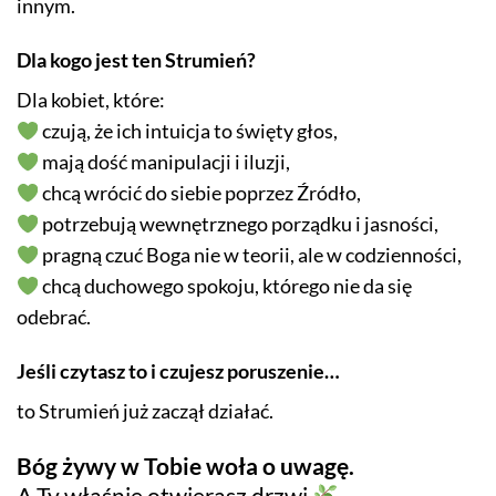
innym.
Dla kogo jest ten Strumień?
Dla kobiet, które:
czują, że ich intuicja to święty głos,
mają dość manipulacji i iluzji,
chcą wrócić do siebie poprzez Źródło,
potrzebują wewnętrznego porządku i jasności,
pragną czuć Boga nie w teorii, ale w codzienności,
chcą duchowego spokoju, którego nie da się
odebrać.
Jeśli czytasz to i czujesz poruszenie…
to Strumień już zaczął działać.
Bóg żywy w Tobie woła o uwagę.
A Ty właśnie otwierasz drzwi.