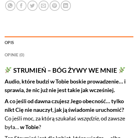
OPIS
OPINIE (0)
STRUMIEŃ – BÓG ŻYWY WE MNIE
Audio, które budzi w Tobie boskie prowadzenie… i
sprawia, że nic już nie jest takie jak wcześniej.
A co jeśli od dawna czujesz Jego obecność… tylko
nikt Cię nie nauczył, jak ją świadomie uruchomić?
Co jeśli moc, za którą szukałaś
wszędzie
, od zawsze
była…
w Tobie
?