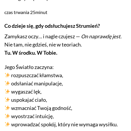
czas trwania 25minut
Co dzieje się, gdy odsłuchujesz Strumień?
Zamykasz oczy… i nagle czujesz —
On naprawdę jest
.
Nie tam, nie gdzieś, nie w teoriach.
Tu. W środku. W Tobie.
Jego Światło zaczyna:
rozpuszczać kłamstwa,
odsłaniać manipulacje,
wygaszać lęk,
uspokajać ciało,
wzmacniać Twoją godność,
wyostrzać intuicję,
wprowadzać spokój, który nie wymaga wysiłku.