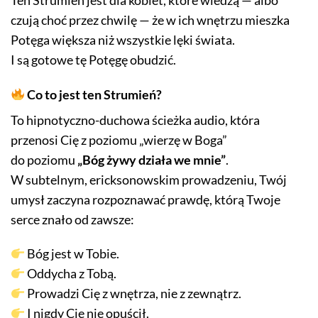
Ten Strumień jest dla kobiet, które wiedzą — albo
czują choć przez chwilę — że w ich wnętrzu mieszka
Potęga większa niż wszystkie lęki świata.
I są gotowe tę Potęgę obudzić.
Co to jest ten Strumień?
To hipnotyczno-duchowa ścieżka audio, która
przenosi Cię z poziomu „wierzę w Boga”
do poziomu
„Bóg żywy działa we mnie”
.
W subtelnym, ericksonowskim prowadzeniu, Twój
umysł zaczyna rozpoznawać prawdę, którą Twoje
serce znało od zawsze:
Bóg jest w Tobie.
Oddycha z Tobą.
Prowadzi Cię z wnętrza, nie z zewnątrz.
I nigdy Cię nie opuścił.