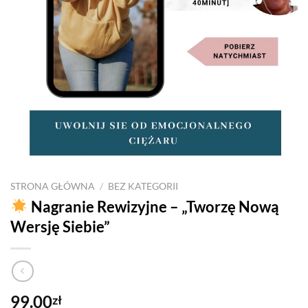
STRONA GŁÓWNA
/
BEZ KATEGORII
Nagranie Rewizyjne – „Tworzę Nową
Wersję Siebie”
99.00
zł