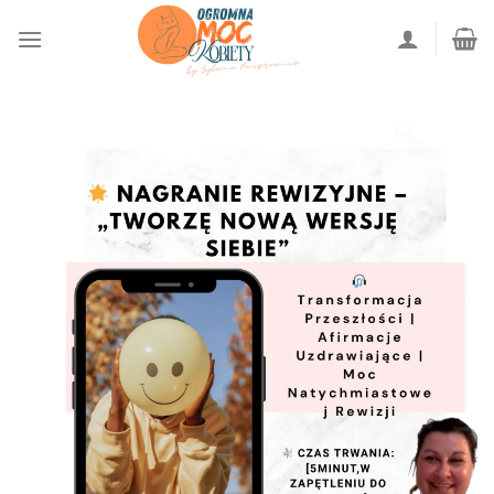
Przewiń
do
zawartości